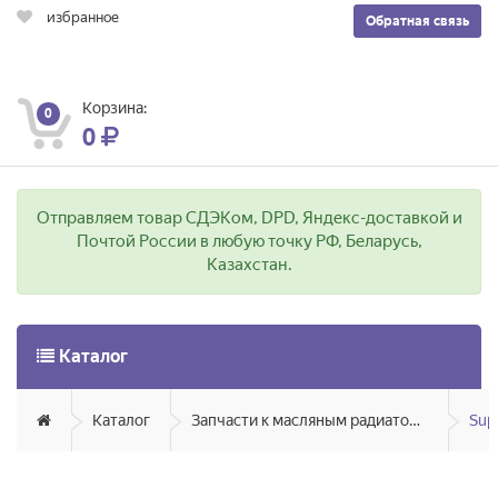
избранное
Обратная связь
Корзина:
0
0
Отправляем товар СДЭКом, DPD, Яндекс-доставкой и
Почтой России в любую точку РФ, Беларусь,
Казахстан.
Каталог
Каталог
Запчасти к масляным радиаторам, вентиляторам, увлажнителям воздуха и теплотехнике
Sup