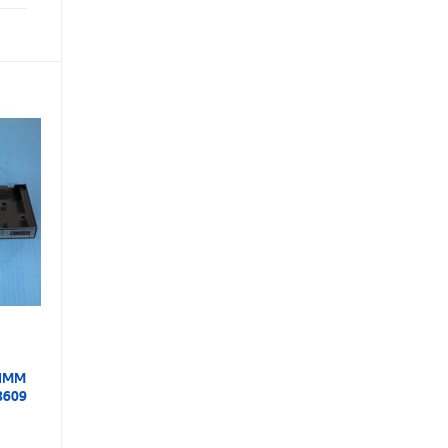
 ПММ
8609