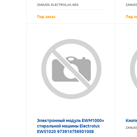
EWT1266TDW 1327614135
1327
ZANUSSI, ELECTROLUX, AEG
ZANUSS
Под заказ
Под з
Электронный модуль EWM1000+
Кноп
стиральной машины Electrolux
ZANUSS
EWS1020 973914756501008