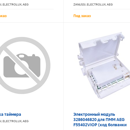
614135
1926515162
I, ELECTROLUX, AEG
ZANUSSI, ELECTROLUX, AEG
аказ
Под заказ
ка таймера
Электронный модуль
3286046820 для ПММ AEG
I, ELECTROLUX, AEG
F55402VIOP (код болванки