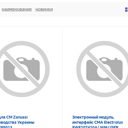
наименование
новинки
для СМ Zanussi
Электронный модуль,
зводства Украины
интерфейс СМА Electrolux
765013
EWF107410A/ WM USER