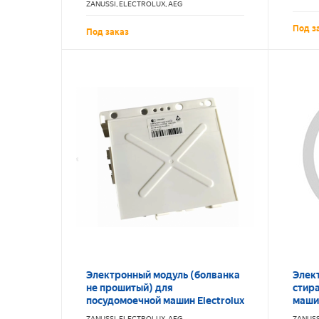
ZANUSSI, ELECTROLUX, AEG
Под з
Под заказ
Электронный модуль (болванка
Элек
не прошитый) для
стир
посудомоечной машин Electrolux
маши
ESF4600ROW 1380216471
9739
ZANUSSI, ELECTROLUX, AEG
ZANUSS