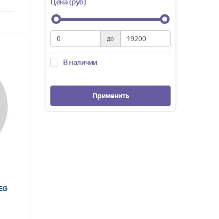
Цена (руб)
до
В наличии
Применить
EG