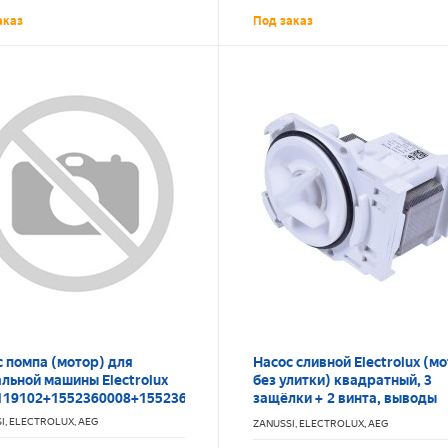
аказ
Под заказ
 помпа (мотор) для
Насос сливной Electrolux (м
льной машины Electrolux
без улитки) квадратный, 3
119102+1552360008+1552362004+1552361006
защёлки + 2 винта, выводы
назад раздельно
I, ELECTROLUX, AEG
ZANUSSI, ELECTROLUX, AEG