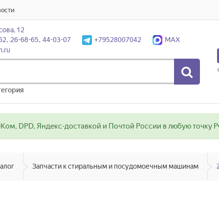
вости
сова, 12
62, 26-68-65, 44-03-07
+79528007042
MAX
n.ru
тегория
ом, DPD, Яндекс-доставкой и Почтой России в любую точку РФ
алог
Запчасти к стиральным и посудомоечным машинам