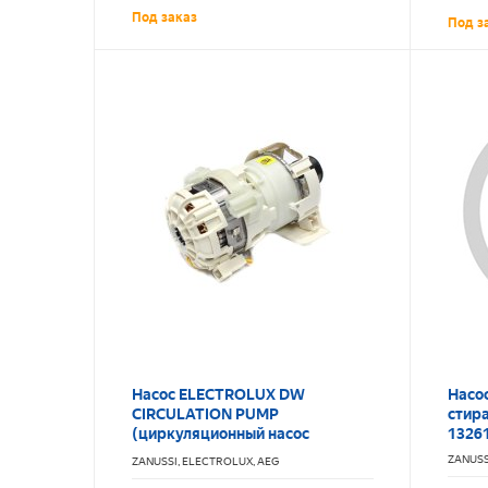
Под заказ
Под з
Насос ELECTROLUX DW
Насос
CIRCULATION PUMP
стира
(циркуляционный насос
1326
посудомоечной машины с ТЭНом
ZANUSS
ZANUSSI, ELECTROLUX, AEG
в сборе)