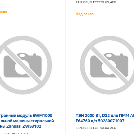
1113351041)
ZANUSSI, ELECTROLUX, AEG
аказ
Под заказ
тронный модуль EWM1000
ТЭН 2000 Вт, D32 для ПММ A
альной машины стиральной
F64760 в/з 50280071007
ны Zanussi ZWS3102
ZANUSSI, ELECTROLUX, AEG
14901804000
I, ELECTROLUX, AEG