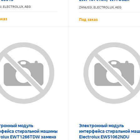
INTERFACE BOARD,7P+LCD
I, ELECTROLUX, AEG
ZANUSSI, ELECTROLUX, AEG
1552120006
аказ
Под заказ
тронный модуль
Электронный модуль
рфейса стиральной машины
интерфейса стиральной ма
trolux EWT1266TDW замена
Electrolux EWS1062NDU