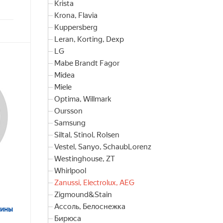
Krista
Krona, Flavia
Kuppersberg
Leran, Korting, Dexp
LG
Mabe Brandt Fagor
Midea
Miele
Optima, Willmark
Oursson
Samsung
Siltal, Stinol, Rolsen
Vestel, Sanyo, SchaubLorenz
Westinghouse, ZT
Whirlpool
Zanussi, Electrolux, AEG
Zigmound&Stain
Ассоль, Белоснежка
шины
Бирюса