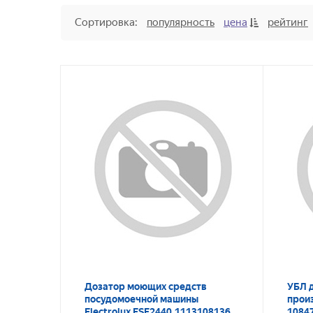
Сортировка:
популярность
цена
рейтинг
Дозатор моющих средств
УБЛ 
посудомоечной машины
прои
Electrolux ESF2440 1113108136
1084