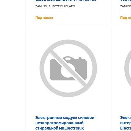
ZANUSSI, ELECTROLUX, AEG
ZANUSS
Под заказ
Под з
Электронный модуль силовой
Элек
незапрогромированный
инте
стиральной маElectrolux
Elec